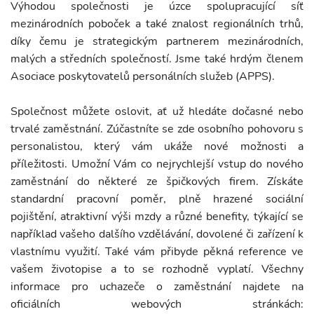
Výhodou společnosti je úzce spolupracující síť
mezinárodních poboček a také znalost regionálních trhů,
díky čemu je strategickým partnerem mezinárodních,
malých a středních společností. Jsme také hrdým členem
Asociace poskytovatelů personálních služeb (APPS).
Společnost můžete oslovit, ať už hledáte dočasné nebo
trvalé zaměstnání. Zúčastníte se zde osobního pohovoru s
personalistou, který vám ukáže nové možnosti a
příležitosti. Umožní Vám co nejrychlejší vstup do nového
zaměstnání do některé ze špičkových firem. Získáte
standardní pracovní poměr, plně hrazené sociální
pojištění, atraktivní výši mzdy a různé benefity, týkající se
například vašeho dalšího vzdělávání, dovolené či zařízení k
vlastnímu využití. Také vám přibyde pěkná reference ve
vašem životopise a to se rozhodně vyplatí. Všechny
informace pro uchazeče o zaměstnání najdete na
oficiálních webových stránkách: