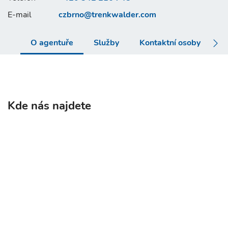
E-mail
czbrno@
trenkwalder.com
O agentuře
Služby
Kontaktní osoby
Č
Kde nás najdete