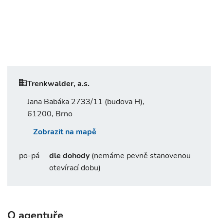
Trenkwalder, a.s.
Jana Babáka 2733/11 (budova H),
61200, Brno
Zobrazit na mapě
po-pá
dle dohody
(nemáme pevně stanovenou
otevírací dobu)
O agentuře