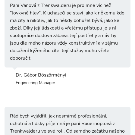
Paní Vanová z Trenkwalderu je pro mne víc než
"lovkyně hlav". K uchazeči se staví jako k někomu kdo
má city a nikoliv, jak to někdy bohužel bývá, jako ke
zboží. Díky její lidskosti a vřelému přístupu je s ní
spolupráce doslova zábava. Její postřehy a návrhy
jsou dle mého názoru vždy konstruktivní a v zájmu
dosažení kýženého cíle. Její služby mohu vřele
doporučit.
Dr. Gábor Böszörményi
Engineering Manager
Rád bych vyjádřil, jak nesmírně profesionální,
ochotná a lidsky příjemná je paní Bauernöplová z
Trenkwalderu ve své roli. Od samého začátku našeho