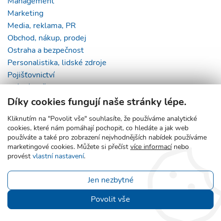
Management
Marketing
Media, reklama, PR
Obchod, nákup, prodej
Ostraha a bezpečnost
Personalistika, lidské zdroje
Pojišťovnictví
Právní služby
Řemeslné a manuální práce
Díky cookies fungují naše stránky lépe.
Služby
Kliknutím na "Povolit vše" souhlasíte, že používáme analytické
Stavebnictví a reality
cookies, které nám pomáhají pochopit, co hledáte a jak web
Strojírenství
používáte a také pro zobrazení nejvhodnějších nabídek používáme
marketingové cookies. Můžete si přečíst
více informací
nebo
Technika, elektrotechnika a energetika
provést
vlastní nastavení
.
Telekomunikace
Vydavatelství, tisk a polygrafie
Jen nezbytné
Výroba a průmysl
Zákaznický servis
Povolit vše
Zdravotnictví a sociální péče