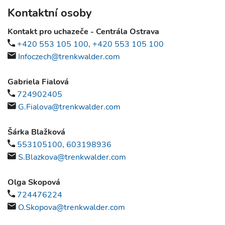
Kontaktní osoby
Kontakt pro uchazeče - Centrála Ostrava
+420 553 105 100
,
+420 553 105 100
Infoczech@trenkwalder.com
Gabriela Fialová
724902405
G.Fialova@trenkwalder.com
Šárka Blažková
553105100
,
603198936
S.Blazkova@trenkwalder.com
Olga Skopová
724476224
O.Skopova@trenkwalder.com