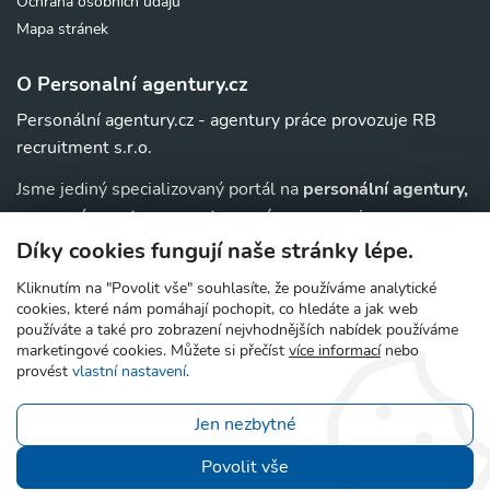
Ochrana osobních údajů
Mapa stránek
O Personalní agentury.cz
Personální agentury.cz - agentury práce provozuje RB
recruitment s.r.o.
Jsme jediný specializovaný portál na
personální agentury,
pracovní agentury, agentury práce a au-pair
agentury v
. Navíc u nás najdete jednoduchý přehled agentur,
ČR
Díky cookies fungují naše stránky lépe.
které zajišťují nejrůznější
práce v zahraničí
.
Kliknutím na "Povolit vše" souhlasíte, že používáme analytické
cookies, které nám pomáhají pochopit, co hledáte a jak web
používáte a také pro zobrazení nejvhodnějších nabídek používáme
marketingové cookies. Můžete si přečíst
více informací
nebo
© 2006 - 2026 Personální agentury.cz - prověřené
provést
vlastní nastavení
.
pracovní agentury a agentury práce
Jen nezbytné
Povolit vše