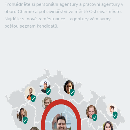
Prohlédněte si personální agentury a pracovní agentury v
oboru Chemie a potravinářství ve městě Ostrava-město.
Najděte si nové zaměstnance – agentury vám samy
pošlou seznam kandidátů.