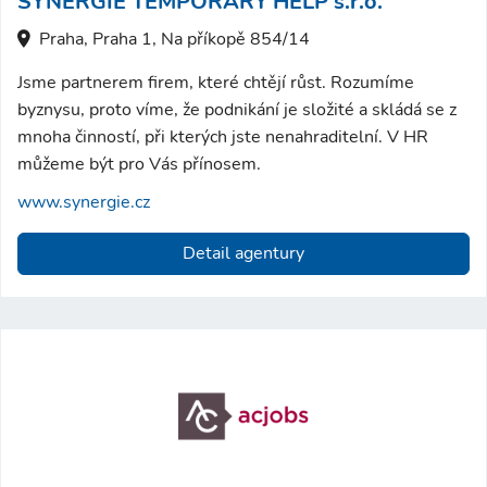
SYNERGIE TEMPORARY HELP s.r.o.
Praha, Praha 1, Na příkopě 854/14
Jsme partnerem firem, které chtějí růst. Rozumíme
byznysu, proto víme, že podnikání je složité a skládá se z
mnoha činností, při kterých jste nenahraditelní. V HR
můžeme být pro Vás přínosem.
www.synergie.cz
Detail agentury