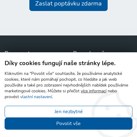
Zaslat poptávku zdarma
Pro agentury
Pro uchazeče
Díky cookies fungují naše stránky lépe.
Přidat agenturu
Přidat životopis
Zdarma
Proč přidat agenturu
Články pro uchazeče
Kliknutím na "Povolit vše" souhlasíte, že používáme analytické
Ceník
cookies, které nám pomáhají pochopit, co hledáte a jak web
používáte a také pro zobrazení nejvhodnějších nabídek používáme
Pro firmy
Kontakt
marketingové cookies. Můžete si přečíst
více informací
nebo
Články
provést
vlastní nastavení
.
Zaslat poptávku agenturám
Zdarma
Jen nezbytné
Články pro firmy
Povolit vše
Další odkazy