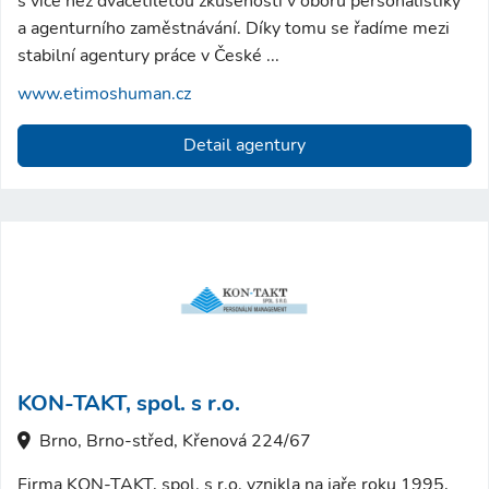
s více než dvacetiletou zkušeností v oboru personalistiky
a agenturního zaměstnávání. Díky tomu se řadíme mezi
stabilní agentury práce v České ...
www.etimoshuman.cz
Detail agentury
KON-TAKT, spol. s r.o.
Brno, Brno-střed, Křenová 224/67
Firma KON-TAKT, spol. s r.o. vznikla na jaře roku 1995,