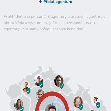
Přidat agenturu
Prohlédněte si personální agentury a pracovní agentury v
oboru Věda a výzkum . Najděte si nové zaměstnance –
agentury vám samy pošlou seznam kandidátů.